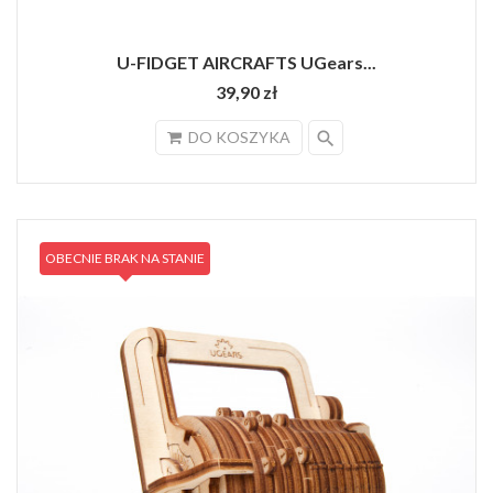
U-FIDGET AIRCRAFTS UGears...
39,90 zł
search
DO KOSZYKA
OBECNIE BRAK NA STANIE