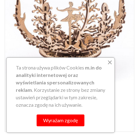
Ta strona używa plików Cookies
m.in do
analityki internetowej oraz
wyświetlania spersonalizowanych
reklam
. Korzystanie ze strony bez zmiany
ustawień przeglądarki w tym zakresie,
MECHANICZNA SZKATUŁKA -...
oznacza zgodę na ich używanie.
149,90 zł
search
DO KOSZYKA
Wyrażam zgodę