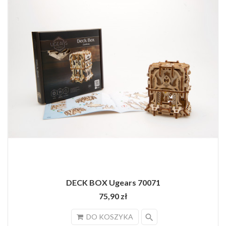
DECK BOX Ugears 70071
75,90 zł
search
DO KOSZYKA