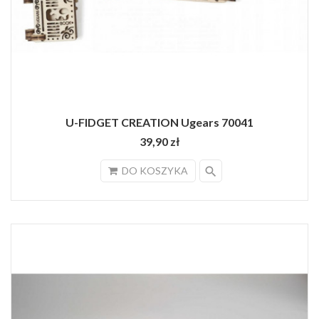
U-FIDGET CREATION Ugears 70041
39,90 zł
search
DO KOSZYKA