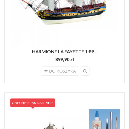
HARMIONE LA FAYETTE 1:89...
899,90 zł
search
DO KOSZYKA
OBECNIE BRAK NA STANIE