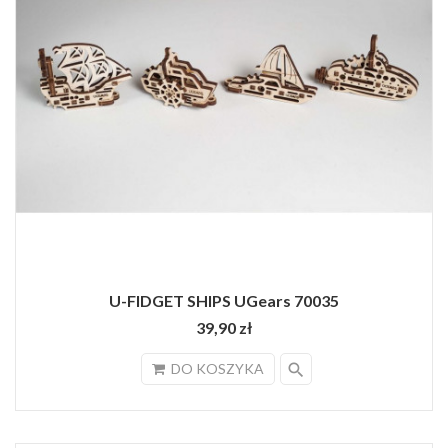
U-FIDGET SHIPS UGears 70035
39,90 zł
search
DO KOSZYKA