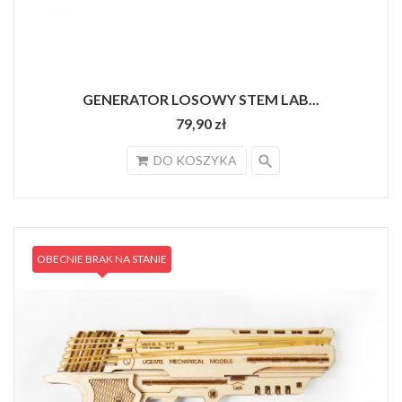
GENERATOR LOSOWY STEM LAB...
79,90 zł
search
DO KOSZYKA
OBECNIE BRAK NA STANIE