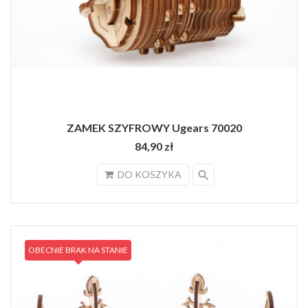
ZAMEK SZYFROWY Ugears 70020
84,90 zł
search
DO KOSZYKA
OBECNIE BRAK NA STANIE