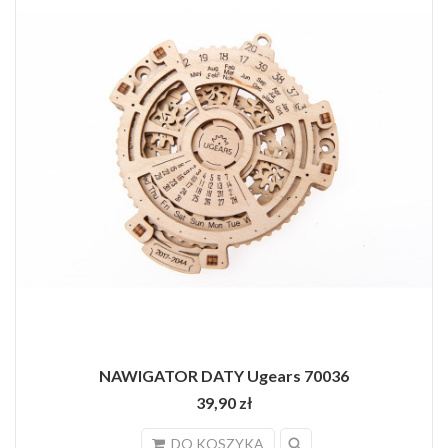
NAWIGATOR DATY Ugears 70036
39,90 zł
search
DO KOSZYKA