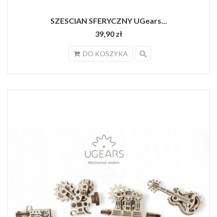
SZESCIAN SFERYCZNY UGears...
39,90 zł
search
DO KOSZYKA