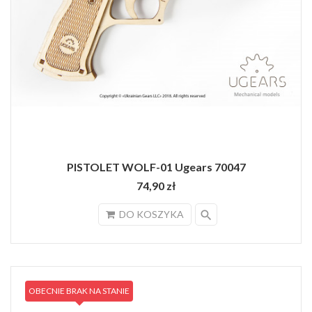
PISTOLET WOLF-01 Ugears 70047
74,90 zł
search
DO KOSZYKA
OBECNIE BRAK NA STANIE