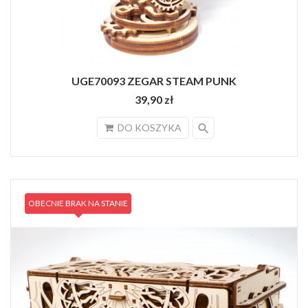
UGE70093 ZEGAR STEAM PUNK
39,90 zł
search
DO KOSZYKA
OBECNIE BRAK NA STANIE