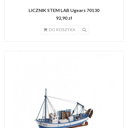
LICZNIK STEM LAB Ugears 70130
92,90 zł
search
DO KOSZYKA