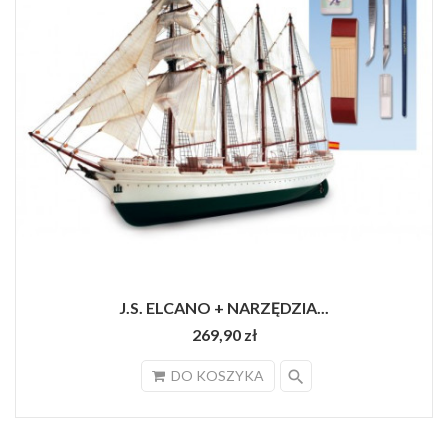
J.S. ELCANO + NARZĘDZIA...
269,90 zł
search
DO KOSZYKA