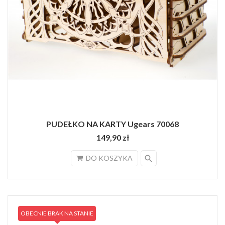
PUDEŁKO NA KARTY Ugears 70068
149,90 zł
search
DO KOSZYKA
OBECNIE BRAK NA STANIE