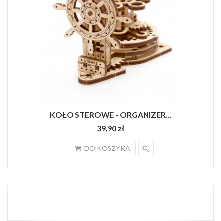
KOŁO STEROWE - ORGANIZER...
39,90 zł
search
DO KOSZYKA