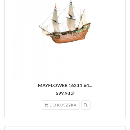
MAYFLOWER 1620 1:64...
599,90 zł
search
DO KOSZYKA