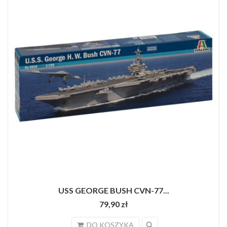
USS GEORGE BUSH CVN-77...
79,90 zł
search
DO KOSZYKA