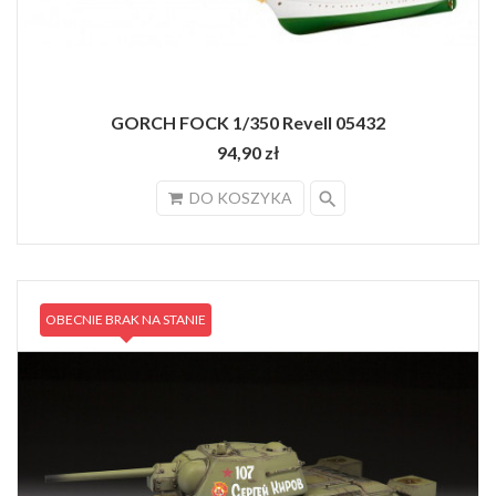
GORCH FOCK 1/350 Revell 05432
94,90 zł
search
DO KOSZYKA
OBECNIE BRAK NA STANIE