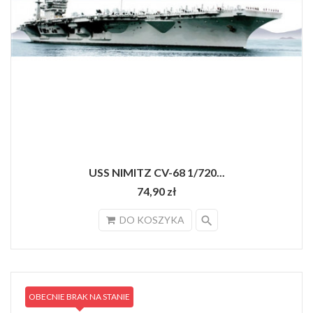
USS NIMITZ CV-68 1/720...
74,90 zł
search
DO KOSZYKA
OBECNIE BRAK NA STANIE