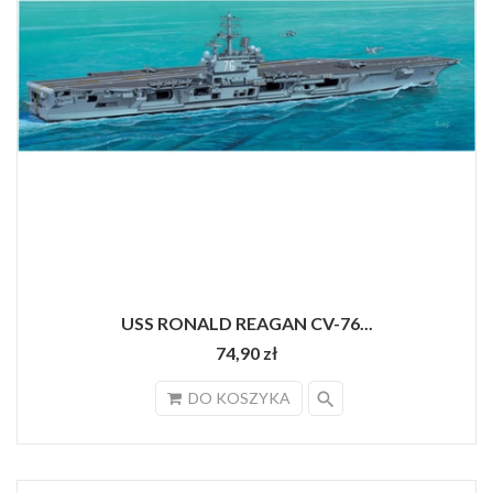
USS RONALD REAGAN CV-76...
74,90 zł
search
DO KOSZYKA