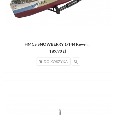
HMCS SNOWBERRY 1/144 Revell...
189,90 zł
search
DO KOSZYKA