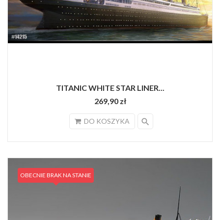
TITANIC WHITE STAR LINER...
269,90 zł
search
DO KOSZYKA
OBECNIE BRAK NA STANIE