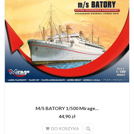
M/S BATORY 1/500 Mirage...
44,90 zł
search
DO KOSZYKA