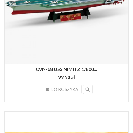
CVN-68 USS NIMITZ 1/800...
99,90 zł
search
DO KOSZYKA