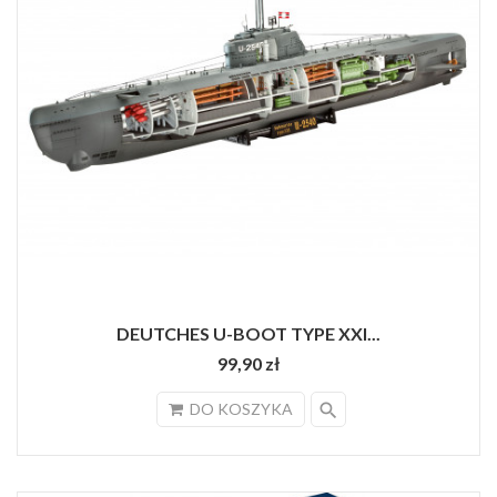
DEUTCHES U-BOOT TYPE XXI...
99,90 zł
search
DO KOSZYKA