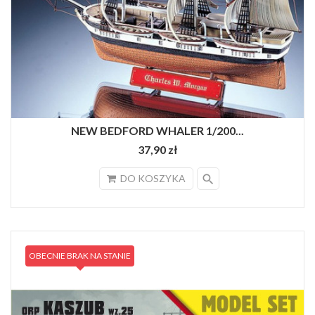
NEW BEDFORD WHALER 1/200...
37,90 zł
search
DO KOSZYKA
OBECNIE BRAK NA STANIE