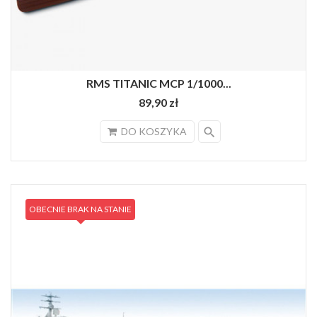
RMS TITANIC MCP 1/1000...
89,90 zł
search
DO KOSZYKA
OBECNIE BRAK NA STANIE