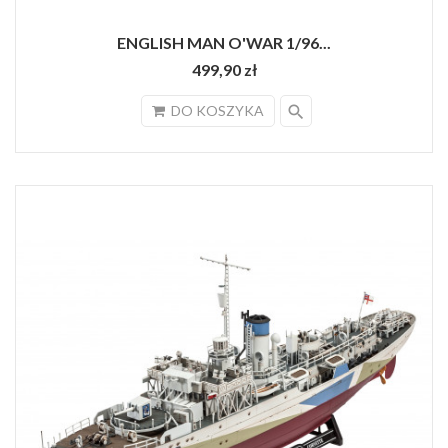
ENGLISH MAN O'WAR 1/96...
499,90 zł
search
DO KOSZYKA