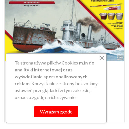
Ta strona używa plików Cookies
m.in do
analityki internetowej oraz
wyświetlania spersonalizowanych
reklam
. Korzystanie ze strony bez zmiany
ustawień przeglądarki w tym zakresie,
ORP KASZUB WZ.25 1/400 SET...
oznacza zgodę na ich używanie.
44,90 zł
search
DO KOSZYKA
Wyrażam zgodę