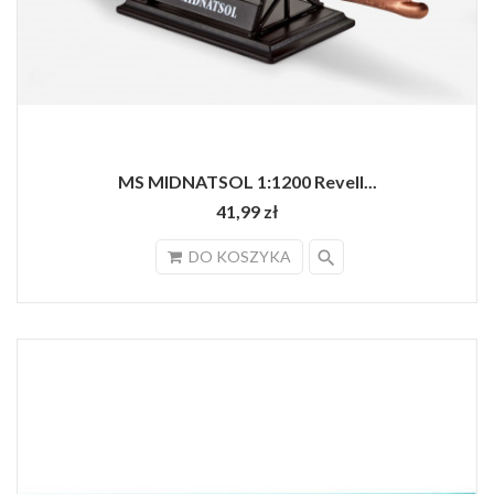
MS MIDNATSOL 1:1200 Revell...
41,99 zł
search
DO KOSZYKA