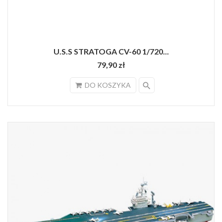
U.S.S STRATOGA CV-60 1/720...
79,90 zł
search
DO KOSZYKA