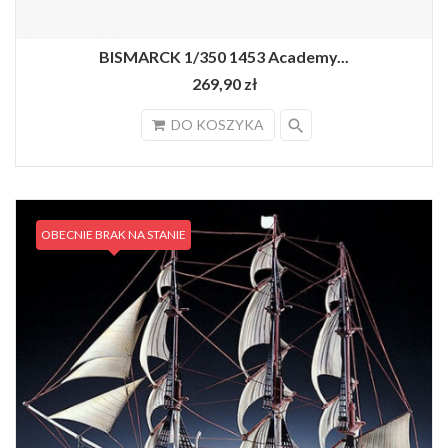
BISMARCK 1/350 1453 Academy...
269,90 zł
search
DO KOSZYKA
OBECNIE BRAK NA STANIE