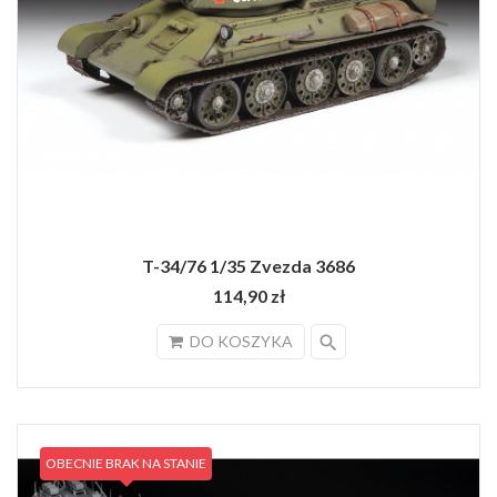
T-34/76 1/35 Zvezda 3686
114,90 zł
search
DO KOSZYKA
OBECNIE BRAK NA STANIE