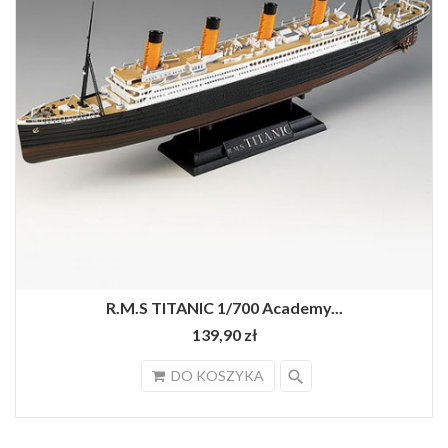
R.M.S TITANIC 1/700 Academy...
139,90 zł
search
DO KOSZYKA