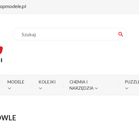
opmodele.pl
search
MODELE
KOLEJKI
CHEMIA I
PUZZL
NARZĘDZIA
OWLE