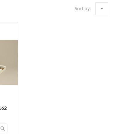
Sort by:
arrow_drop_down
162
search