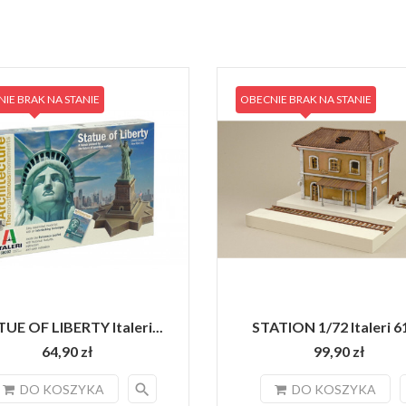
IE BRAK NA STANIE
OBECNIE BRAK NA STANIE
UE OF LIBERTY Italeri...
STATION 1/72 Italeri 6
64,90 zł
99,90 zł
search
DO KOSZYKA
DO KOSZYKA