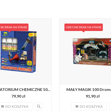
IE BRAK NA STANIE
OBECNIE BRAK NA STANIE
TORIUM CHEMICZNE 50...
MAŁY MAGIK 100 Drom
79,90 zł
91,90 zł
search
DO KOSZYKA
DO KOSZYKA