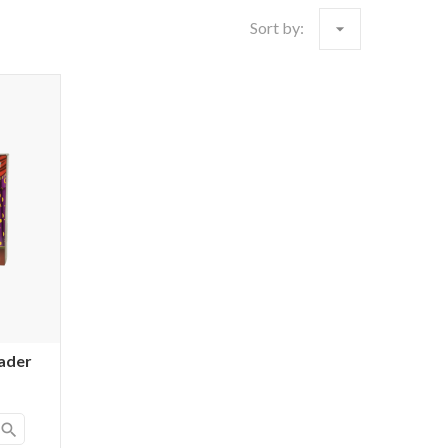
Sort by:
arrow_drop_down
ader
search