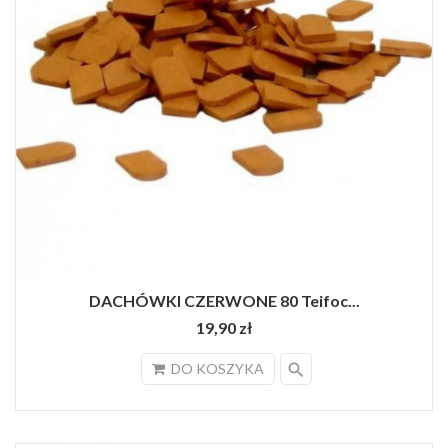
DACHÓWKI CZERWONE 80 Teifoc...
19,90 zł
search
DO KOSZYKA