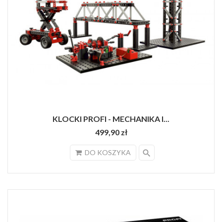
KLOCKI PROFI - MECHANIKA I...
499,90 zł
search
DO KOSZYKA