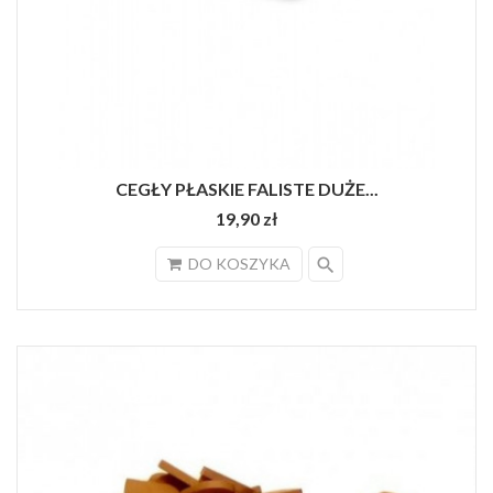
CEGŁY PŁASKIE FALISTE DUŻE...
19,90 zł
search
DO KOSZYKA