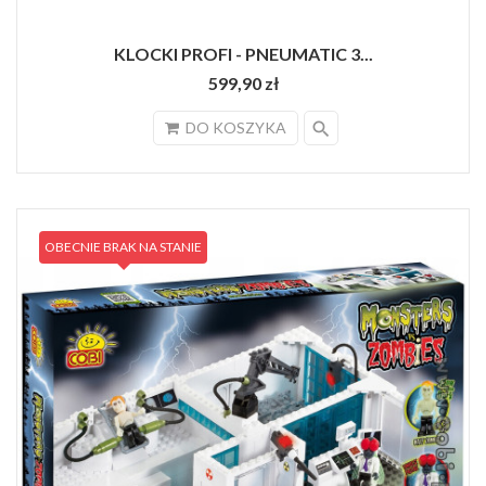
KLOCKI PROFI - PNEUMATIC 3...
599,90 zł
search
DO KOSZYKA
OBECNIE BRAK NA STANIE