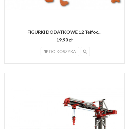
FIGURKI DODATKOWE 12 Teifoc...
19,90 zł
search
DO KOSZYKA