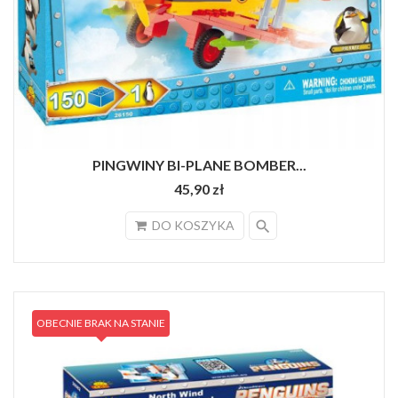
PINGWINY BI-PLANE BOMBER...
45,90 zł
search
DO KOSZYKA
OBECNIE BRAK NA STANIE