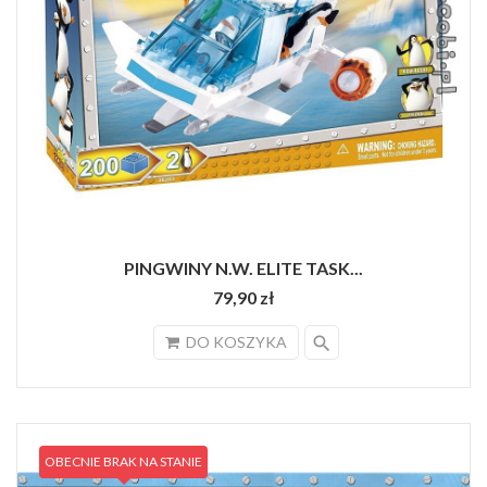
PINGWINY N.W. ELITE TASK...
79,90 zł
search
DO KOSZYKA
OBECNIE BRAK NA STANIE