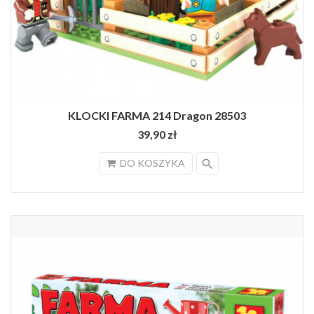
KLOCKI FARMA 214 Dragon 28503
39,90 zł
search
DO KOSZYKA