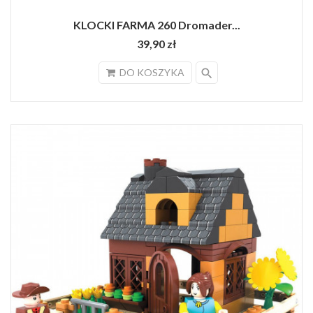
KLOCKI FARMA 260 Dromader...
39,90 zł
search
DO KOSZYKA