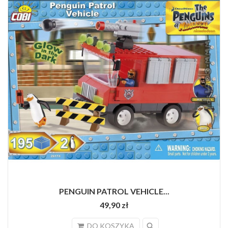
PENGUIN PATROL VEHICLE...
49,90 zł
search
DO KOSZYKA