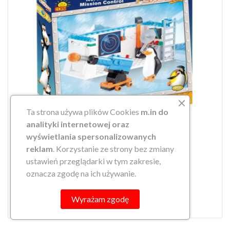
Ta strona używa plików Cookies
m.in do
analityki internetowej oraz
wyświetlania spersonalizowanych
reklam
. Korzystanie ze strony bez zmiany
ustawień przeglądarki w tym zakresie,
PINGWINY NORTH WIND MISSION...
oznacza zgodę na ich używanie.
29,90 zł
search
DO KOSZYKA
Wyrażam zgodę