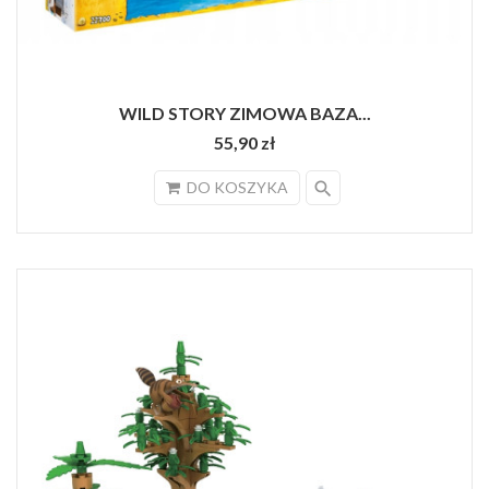
WILD STORY ZIMOWA BAZA...
55,90 zł
search
DO KOSZYKA