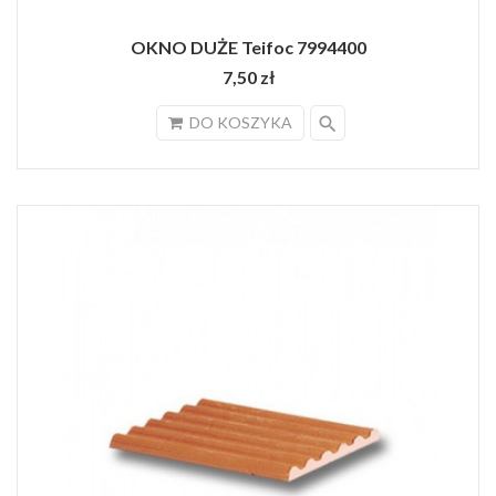
OKNO DUŻE Teifoc 7994400
7,50 zł
search
DO KOSZYKA