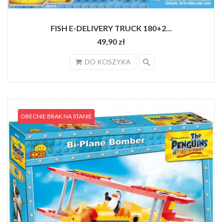
FISH E-DELIVERY TRUCK 180+2...
49,90 zł
search
DO KOSZYKA
OBECNIE BRAK NA STANIE