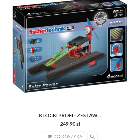
KLOCKI PROFI - ZESTAW...
249,90 zł
search
DO KOSZYKA