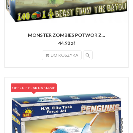
MONSTER ZOMBIES POTWÓR Z...
44,90 zł
search
DO KOSZYKA
OBECNIE BRAK NA STANIE