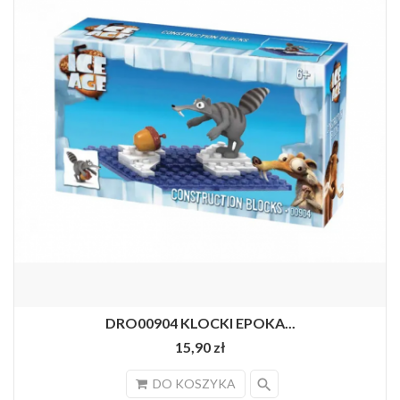
DRO00904 KLOCKI EPOKA...
15,90 zł
search
DO KOSZYKA