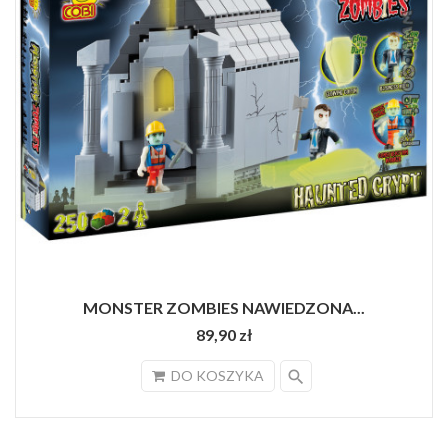
MONSTER ZOMBIES NAWIEDZONA...
89,90 zł
search
DO KOSZYKA