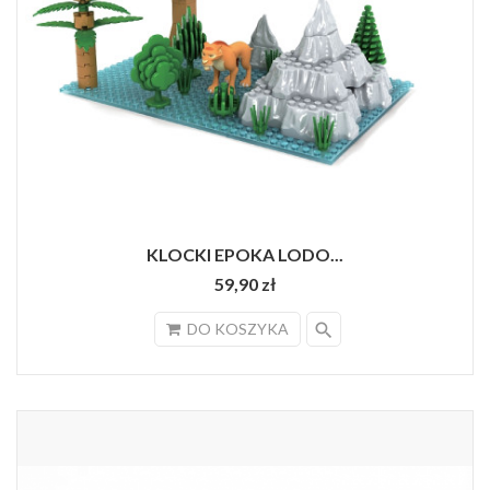
KLOCKI EPOKA LODO...
59,90 zł
search
DO KOSZYKA