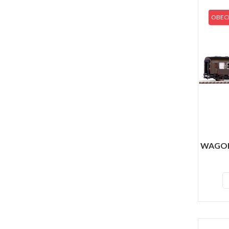
OBECN
WAGON 