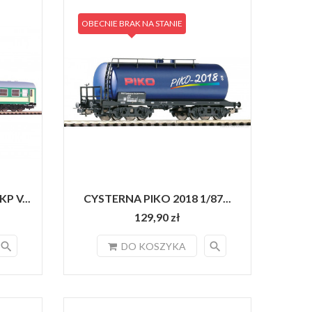
OBECNIE BRAK NA STANIE
P V...
CYSTERNA PIKO 2018 1/87...
129,90 zł
search
search
DO KOSZYKA