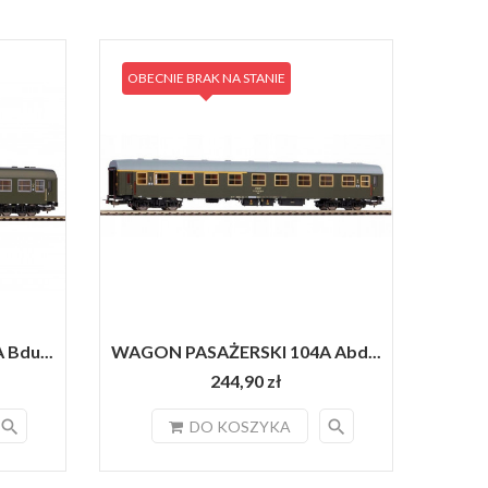
OBECNIE BRAK NA STANIE
Bdu...
WAGON PASAŻERSKI 104A Abd...
244,90 zł
search
search
DO KOSZYKA