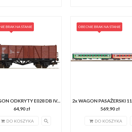
IE BRAK NA STANIE
OBECNIE BRAK NA STANIE
ON ODKRYTY E028 DB IV...
2x WAGON PASAŻERSKI 111
64,90 zł
569,90 zł
search
DO KOSZYKA
DO KOSZYKA