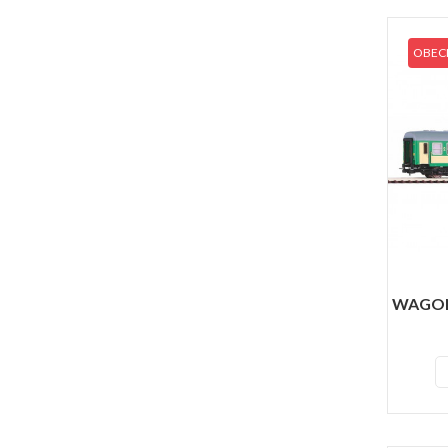
OBECN
WAGON 