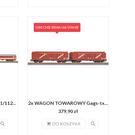
OBECNIE BRAK NA STANIE
/112...
2x WAGON TOWAROWY Gags-tx...
379,90 zł
search
search
DO KOSZYKA