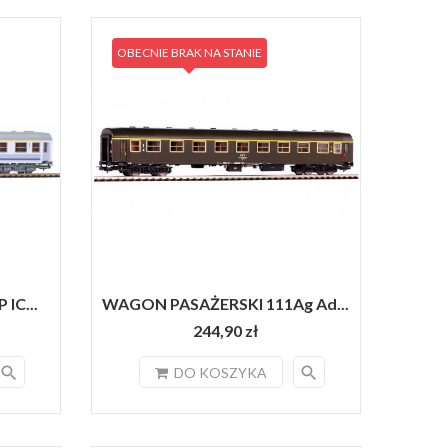
OBECNIE BRAK NA STANIE
IC...
WAGON PASAŻERSKI 111Ag Ad...
244,90 zł
search
search
DO KOSZYKA