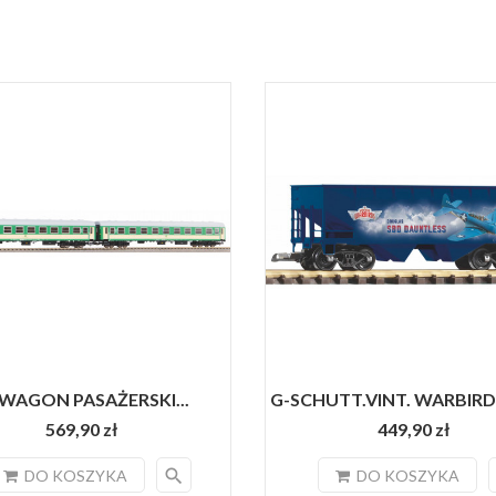
 WAGON PASAŻERSKI...
G-SCHUTT.VINT. WARBIRDS
569,90 zł
449,90 zł
search
DO KOSZYKA
DO KOSZYKA