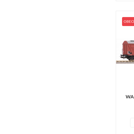
OBECN
WA