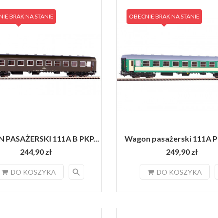
IE BRAK NA STANIE
OBECNIE BRAK NA STANIE
PASAŻERSKI 111A B PKP...
Wagon pasażerski 111A PK
244,90 zł
249,90 zł
search
DO KOSZYKA
DO KOSZYKA