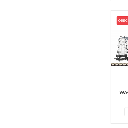
OBECN
WAG