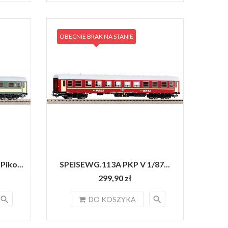
OBECNIE BRAK NA STANIE
iko...
SPEISEWG.113A PKP V 1/87...
299,90 zł
search
search
DO KOSZYKA