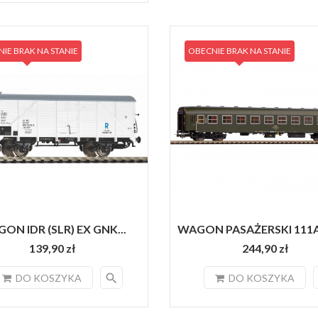
IE BRAK NA STANIE
OBECNIE BRAK NA STANIE
ON IDR (SLR) EX GNK...
WAGON PASAŻERSKI 111A 
139,90 zł
244,90 zł
search
DO KOSZYKA
DO KOSZYKA