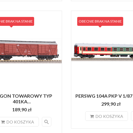
IE BRAK NA STANIE
OBECNIE BRAK NA STANIE
GON TOWAROWY TYP
PERSWG 104A PKP V 1/87 P
401KA...
299,90 zł
189,90 zł
DO KOSZYKA
search
DO KOSZYKA