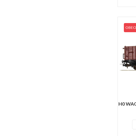
OBECN
H0 WAG