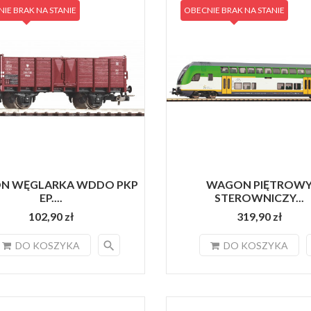
IE BRAK NA STANIE
OBECNIE BRAK NA STANIE
N WĘGLARKA WDDO PKP
WAGON PIĘTROW
EP....
STEROWNICZY...
102,90 zł
319,90 zł
search
DO KOSZYKA
DO KOSZYKA