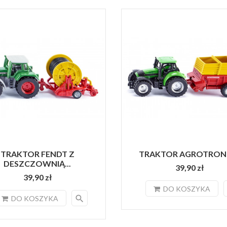
TRAKTOR FENDT Z
TRAKTOR AGROTRON Z
DESZCZOWNIĄ...
39,90 zł
39,90 zł
DO KOSZYKA
search
DO KOSZYKA