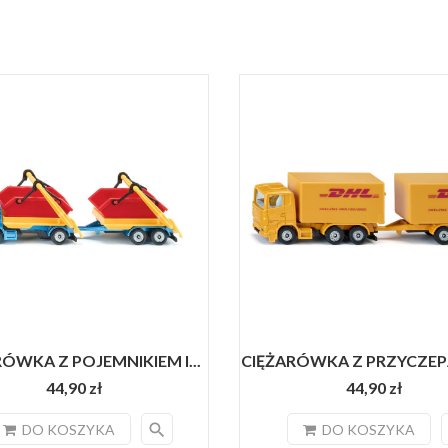
ÓWKA Z POJEMNIKIEM I...
CIĘŻARÓWKA Z PRZYCZEPĄ
44,90 zł
44,90 zł
search
DO KOSZYKA
DO KOSZYKA