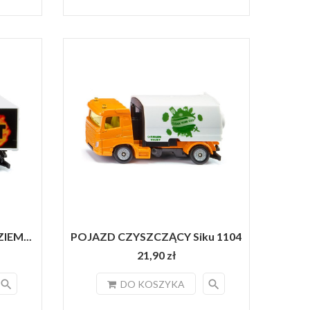
EM...
POJAZD CZYSZCZĄCY Siku 1104
21,90 zł
search
search
DO KOSZYKA