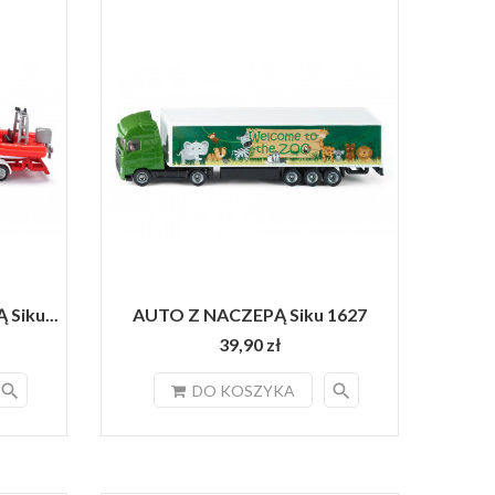
Siku...
AUTO Z NACZEPĄ Siku 1627
39,90 zł
search
search
DO KOSZYKA