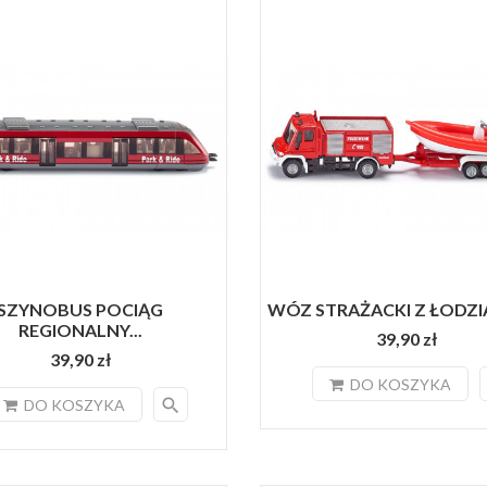
SZYNOBUS POCIĄG
WÓZ STRAŻACKI Z ŁODZIĄ 
REGIONALNY...
39,90 zł
39,90 zł
DO KOSZYKA
search
DO KOSZYKA