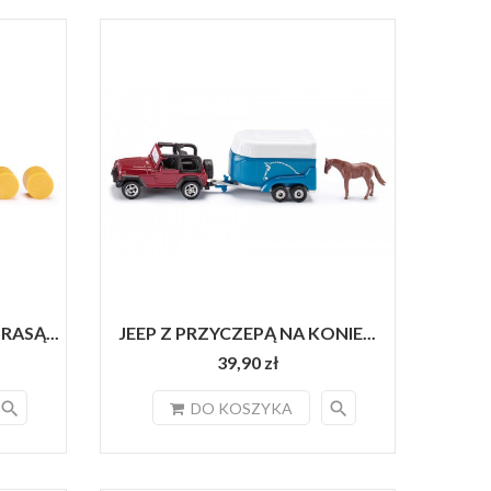
RASĄ...
JEEP Z PRZYCZEPĄ NA KONIE...
39,90 zł
search
search
DO KOSZYKA