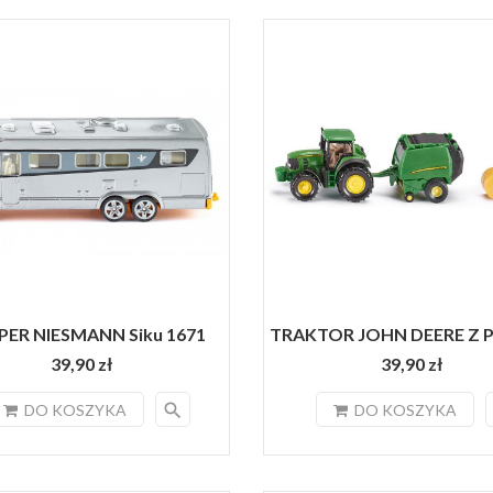
ER NIESMANN Siku 1671
TRAKTOR JOHN DEERE Z P
39,90 zł
39,90 zł
search
DO KOSZYKA
DO KOSZYKA