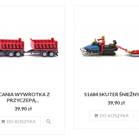
CANIA WYWROTKA Z
S1684 SKUTER ŚNIEŻNY 
PRZYCZEPĄ...
39,90 zł
39,90 zł
DO KOSZYKA
search
DO KOSZYKA