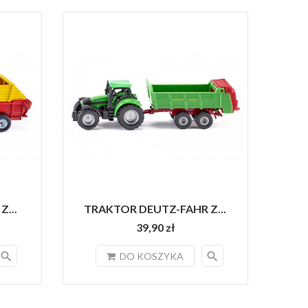
...
TRAKTOR DEUTZ-FAHR Z...
39,90 zł
search
search
DO KOSZYKA