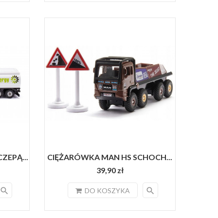
ZEPĄ...
CIĘŻARÓWKA MAN HS SCHOCH...
39,90 zł
search
search
DO KOSZYKA