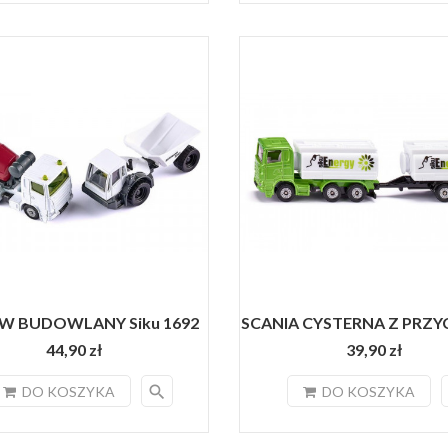
W BUDOWLANY Siku 1692
SCANIA CYSTERNA Z PRZYC
44,90 zł
39,90 zł
search
DO KOSZYKA
DO KOSZYKA