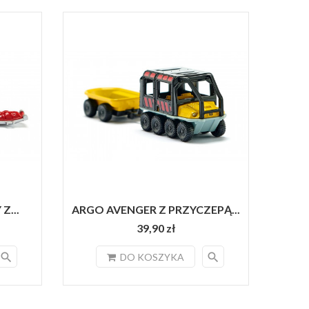
Z...
ARGO AVENGER Z PRZYCZEPĄ...
39,90 zł
search
search
DO KOSZYKA