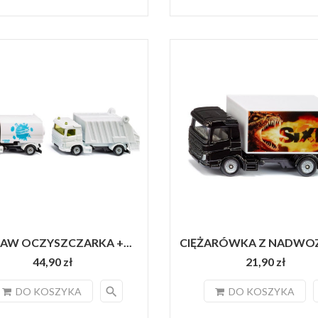
AW OCZYSZCZARKA +...
CIĘŻARÓWKA Z NADWOZI
44,90 zł
21,90 zł
search
DO KOSZYKA
DO KOSZYKA