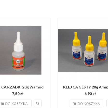
J CA RZADKI 20g Wamod
KLEJ CA GĘSTY 20g Amazi
7,50 zł
6,90 zł
search
DO KOSZYKA
DO KOSZYKA