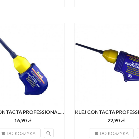
ONTACTA PROFESSIONAL...
KLEJ CONTACTA PROFESSI
16,90 zł
22,90 zł
search
DO KOSZYKA
DO KOSZYKA