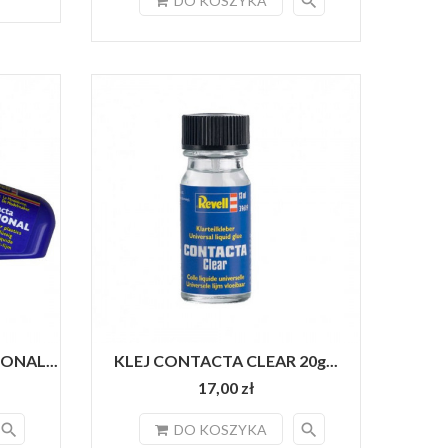
search
DO KOSZYKA
ONAL...
KLEJ CONTACTA CLEAR 20g...
17,00 zł
search
search
DO KOSZYKA