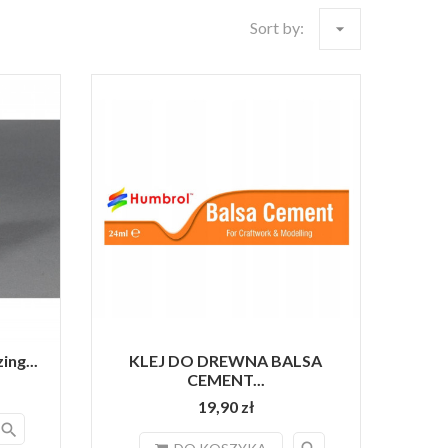
Sort by:
arrow_drop_down
ng...
KLEJ DO DREWNA BALSA
CEMENT...
19,90 zł
search