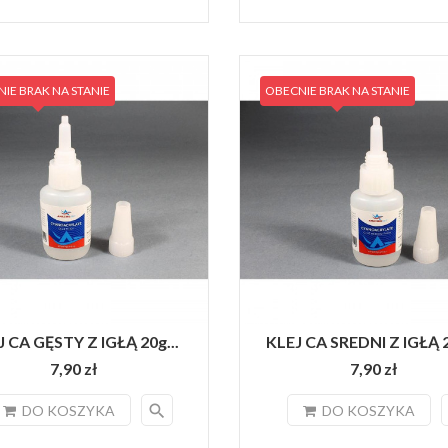
IE BRAK NA STANIE
OBECNIE BRAK NA STANIE
J CA GĘSTY Z IGŁĄ 20g...
KLEJ CA SREDNI Z IGŁĄ 2
7,90 zł
7,90 zł
search
DO KOSZYKA
DO KOSZYKA