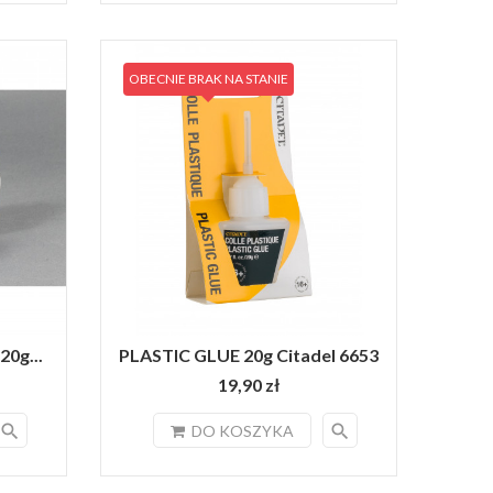
OBECNIE BRAK NA STANIE
0g...
PLASTIC GLUE 20g Citadel 6653
19,90 zł
search
search
DO KOSZYKA