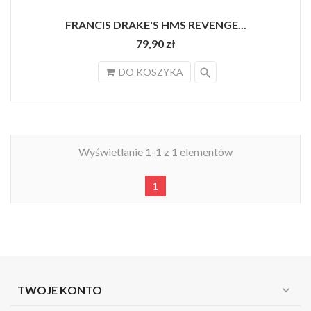
FRANCIS DRAKE'S HMS REVENGE...
79,90 zł
search
DO KOSZYKA
Wyświetlanie 1-1 z 1 elementów
1
TWOJE KONTO
expand_more