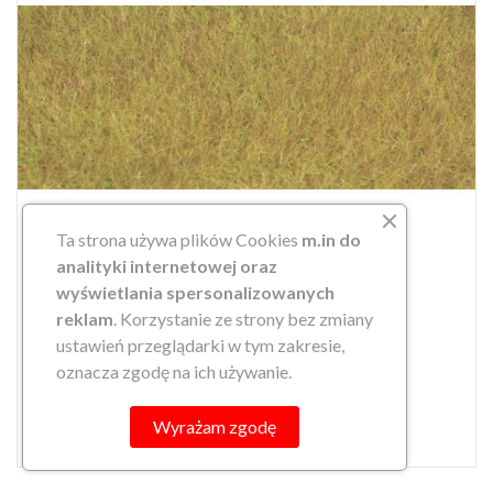
Ta strona używa plików Cookies
m.in do
analityki internetowej oraz
wyświetlania spersonalizowanych
reklam
. Korzystanie ze strony bez zmiany
ustawień przeglądarki w tym zakresie,
TRAWA ELEKTROST. 10mm 50g...
oznacza zgodę na ich używanie.
59,90 zł
search
DO KOSZYKA
Wyrażam zgodę