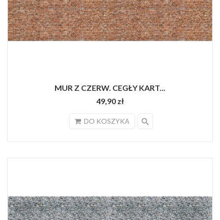
MUR Z CZERW. CEGŁY KART...
49,90 zł
search
DO KOSZYKA