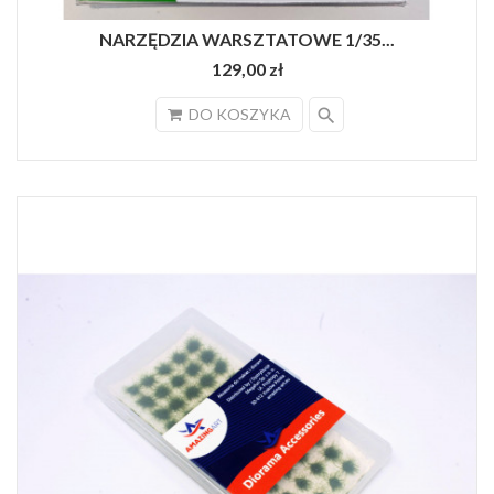
NARZĘDZIA WARSZTATOWE 1/35...
129,00 zł
search
DO KOSZYKA