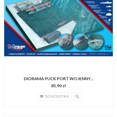
DIORAMA PUCK PORT WOJENNY...
85,90 zł
search
DO KOSZYKA