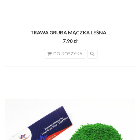
TRAWA GRUBA MĄCZKA LEŚNA...
7,90 zł
search
DO KOSZYKA