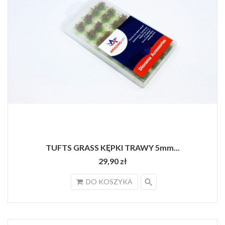
TUFTS GRASS KĘPKI TRAWY 5mm...
29,90 zł
search
DO KOSZYKA