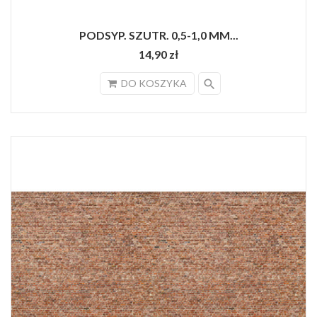
PODSYP. SZUTR. 0,5-1,0 MM...
14,90 zł
search
DO KOSZYKA