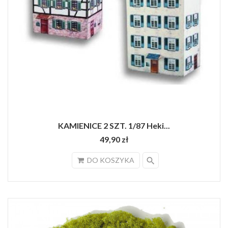
KAMIENICE 2 SZT. 1/87 Heki...
49,90 zł
search
DO KOSZYKA