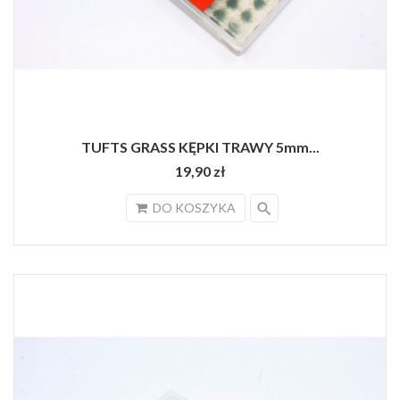
TUFTS GRASS KĘPKI TRAWY 5mm...
19,90 zł
search
DO KOSZYKA