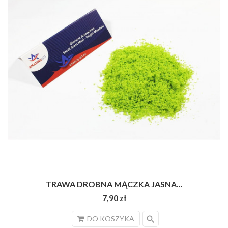
TRAWA DROBNA MĄCZKA JASNA...
7,90 zł
search
DO KOSZYKA