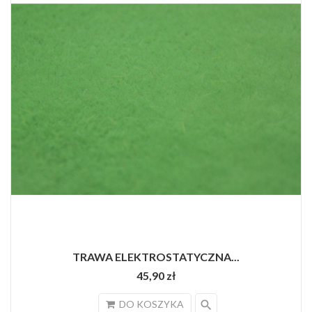
TRAWA ELEKTROSTATYCZNA...
45,90 zł
search
DO KOSZYKA