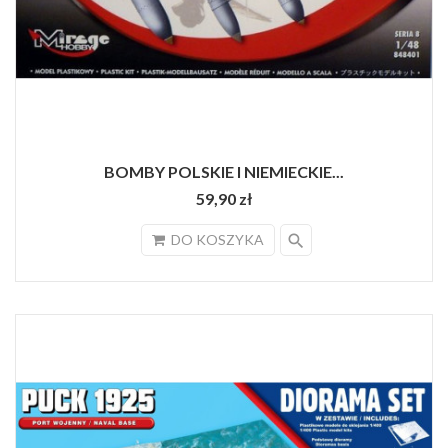
BOMBY POLSKIE I NIEMIECKIE...
59,90 zł
search
DO KOSZYKA