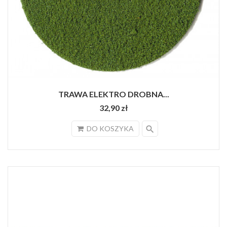
TRAWA ELEKTRO DROBNA...
32,90 zł
search
DO KOSZYKA