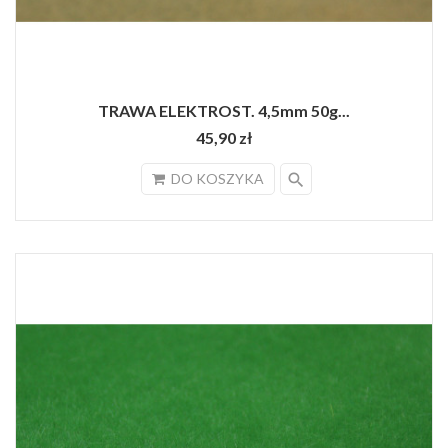
TRAWA ELEKTROST. 4,5mm 50g...
45,90 zł
search
DO KOSZYKA