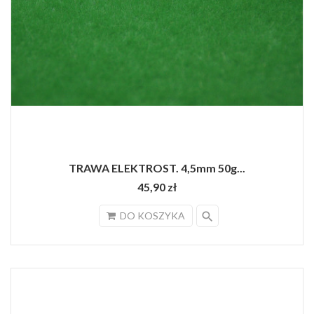
TRAWA ELEKTROST. 4,5mm 50g...
45,90 zł
search
DO KOSZYKA