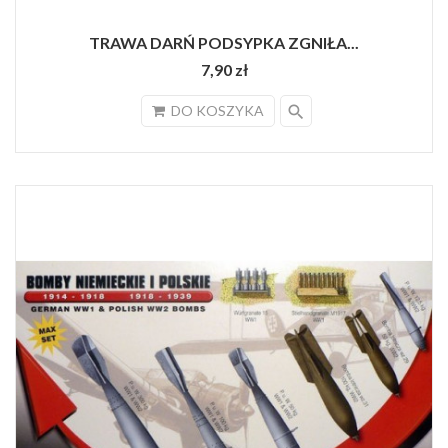
TRAWA DARŃ PODSYPKA ZGNIŁA...
7,90 zł
search
DO KOSZYKA