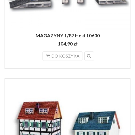
MAGAZYNY 1/87 Heki 10600
104,90 zł
search
DO KOSZYKA