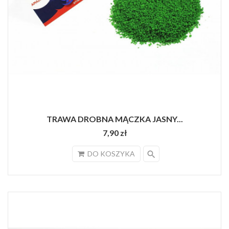
TRAWA DROBNA MĄCZKA JASNY...
7,90 zł
search
DO KOSZYKA