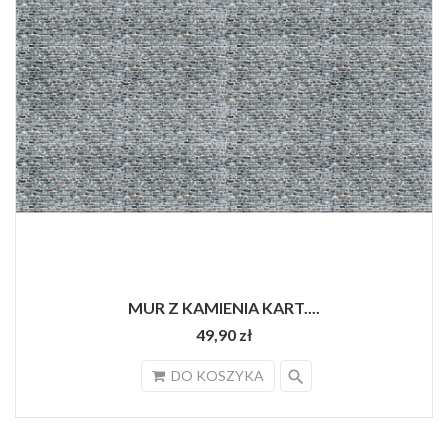
MUR Z KAMIENIA KART....
49,90 zł
search
DO KOSZYKA