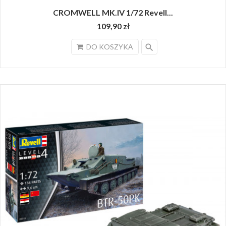
CROMWELL MK.IV 1/72 Revell...
109,90 zł
search
DO KOSZYKA