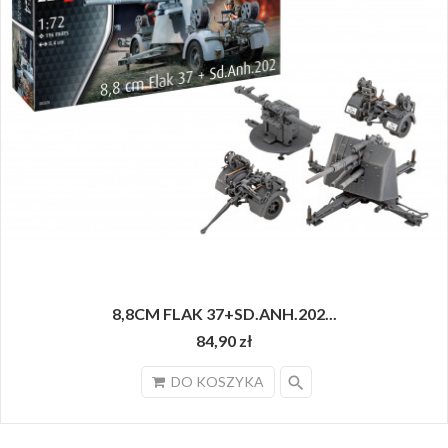
8,8CM FLAK 37+SD.ANH.202...
84,90 zł
search
DO KOSZYKA