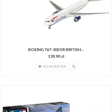
BOEING 767-300 ER BRITISH...
139,90 zł
search
DO KOSZYKA