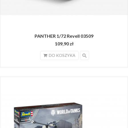
PANTHER 1/72 Revell 03509
109,90 zł
search
DO KOSZYKA