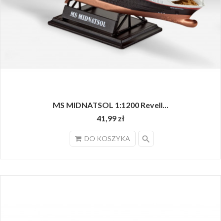
MS MIDNATSOL 1:1200 Revell...
41,99 zł
search
DO KOSZYKA