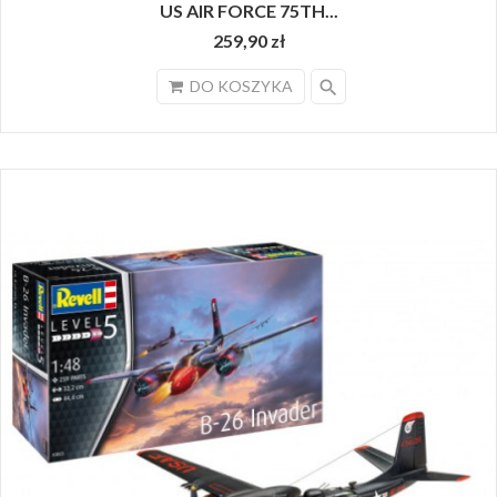
US AIR FORCE 75TH...
259,90 zł
search
DO KOSZYKA