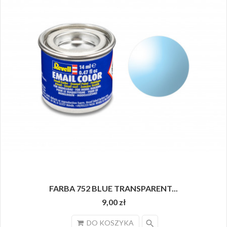
FARBA 752 BLUE TRANSPARENT...
9,00 zł
search
DO KOSZYKA