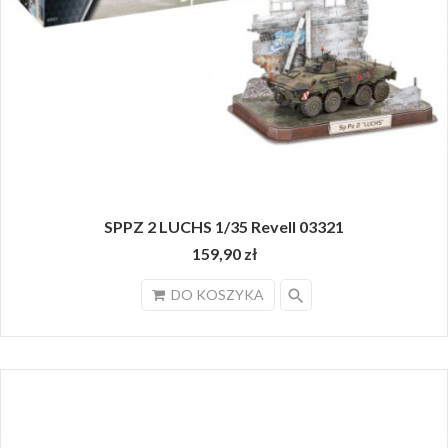
SPPZ 2 LUCHS 1/35 Revell 03321
159,90 zł
search
DO KOSZYKA