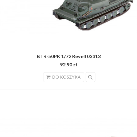
BTR-50PK 1/72 Revell 03313
92,90 zł
search
DO KOSZYKA