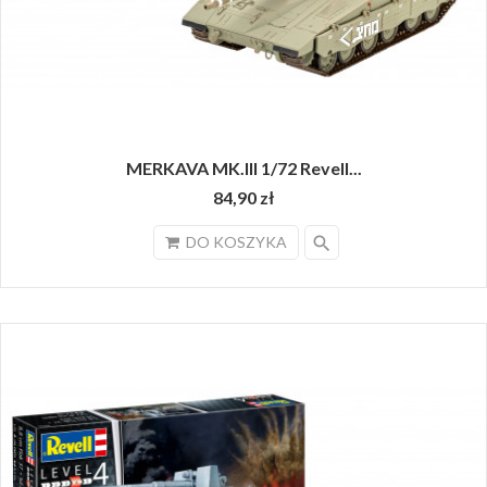
MERKAVA MK.III 1/72 Revell...
84,90 zł
search
DO KOSZYKA