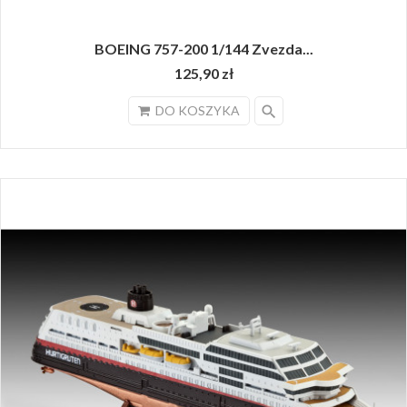
BOEING 757-200 1/144 Zvezda...
125,90 zł
search
DO KOSZYKA