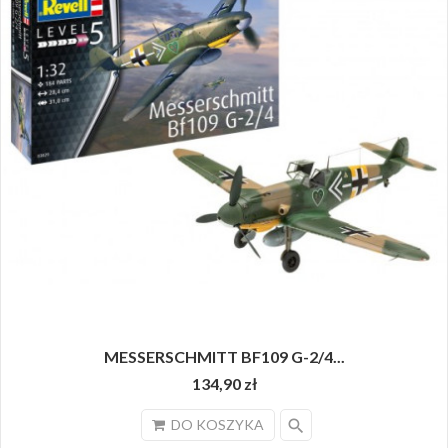
MESSERSCHMITT BF109 G-2/4...
134,90 zł
search
DO KOSZYKA