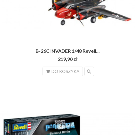
B-26C INVADER 1/48 Revell...
219,90 zł
search
DO KOSZYKA