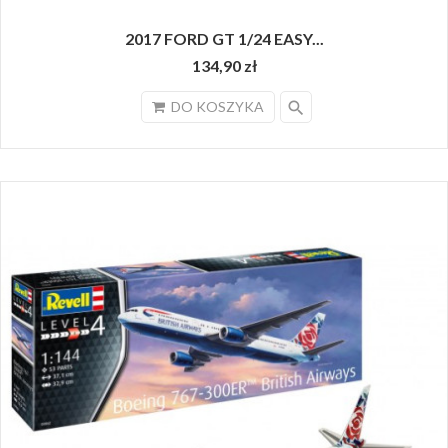
2017 FORD GT 1/24 EASY...
134,90 zł
search
DO KOSZYKA