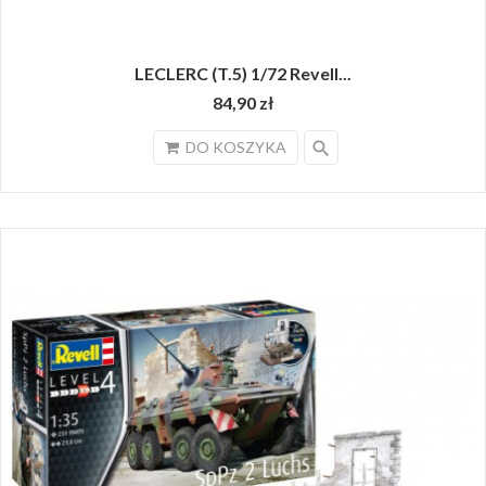
LECLERC (T.5) 1/72 Revell...
84,90 zł
search
DO KOSZYKA