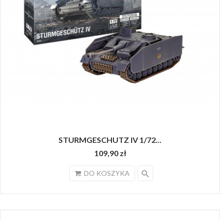
STURMGESCHUTZ IV 1/72...
109,90 zł
search
DO KOSZYKA