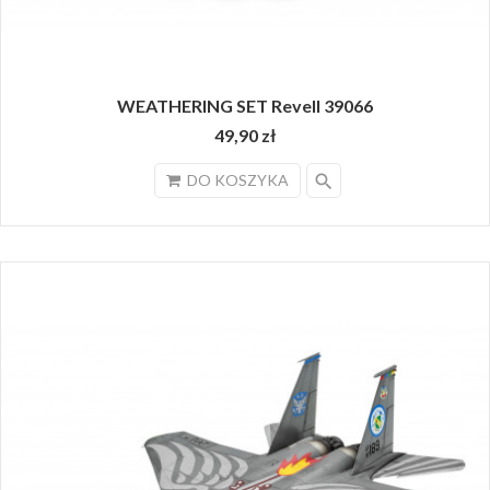
WEATHERING SET Revell 39066
49,90 zł
search
DO KOSZYKA