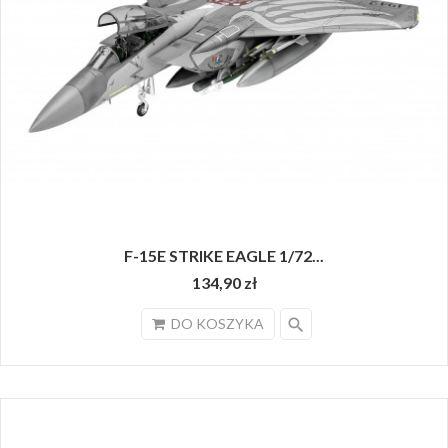
F-15E STRIKE EAGLE 1/72...
134,90 zł
search
DO KOSZYKA