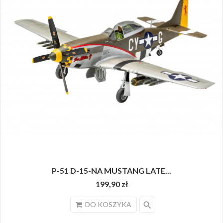
P-51 D-15-NA MUSTANG LATE...
199,90 zł
search
DO KOSZYKA