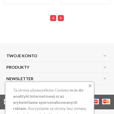
TWOJE KONTO
expand_more
PRODUKTY
expand_more
expand_more
NEWSLETTER
Ta strona używa plików Cookies
m.in do
analityki internetowej oraz
wyświetlania spersonalizowanych
reklam
. Korzystanie ze strony bez zmiany