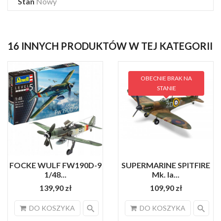
Stan
Nowy
16 INNYCH PRODUKTÓW W TEJ KATEGORII
OBECNIE BRAK NA
STANIE
FOCKE WULF FW190D-9
SUPERMARINE SPITFIRE
1/48...
Mk. Ia...
139,90 zł
109,90 zł
search
search
DO KOSZYKA
DO KOSZYKA