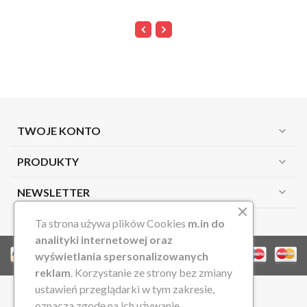
TWOJE KONTO
expand_more
PRODUKTY
expand_more
expand_more
NEWSLETTER
Ta strona używa plików Cookies
m.in do
analityki internetowej oraz
wyświetlania spersonalizowanych
reklam
. Korzystanie ze strony bez zmiany
ustawień przeglądarki w tym zakresie,
oznacza zgodę na ich używanie.