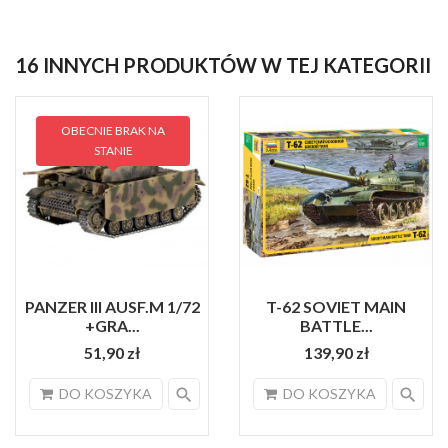
16 INNYCH PRODUKTÓW W TEJ KATEGORII
OBECNIE BRAK NA
STANIE
PANZER III AUSF.M 1/72
T-62 SOVIET MAIN
+GRA...
BATTLE...
51,90 zł
139,90 zł
search
search
DO KOSZYKA
DO KOSZYKA