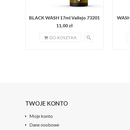
BLACK WASH 17ml Vallejo 73201
WASH 
11,00 zł
search
DO KOSZYKA
TWOJE KONTO
Moje konto
Dane osobowe