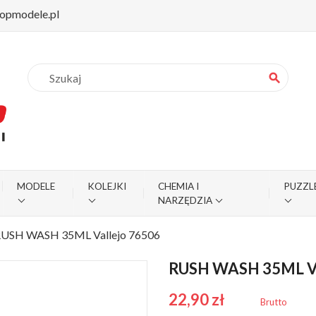
opmodele.pl
search
MODELE
KOLEJKI
CHEMIA I
PUZZL
NARZĘDZIA
USH WASH 35ML Vallejo 76506
RUSH WASH 35ML V
22,90 zł
Brutto