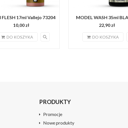
FLESH 17ml Vallejo 73204
MODEL WASH 35ml BLAC
10,00 zł
22,90 zł
search
DO KOSZYKA
DO KOSZYKA
PRODUKTY
Promocje
Nowe produkty