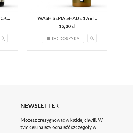
K...
WASH SEPIA SHADE 17ml...
DARK 
12,00 zł
search
search
DO KOSZYKA
NEWSLETTER
Możesz zrezygnować w każdej chwili. W
tym celu należy odnaleźć szczegóły w