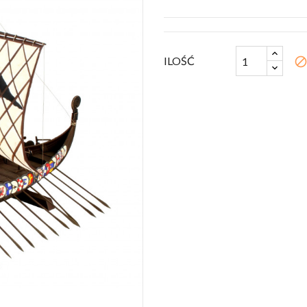
ILOŚĆ
bloc