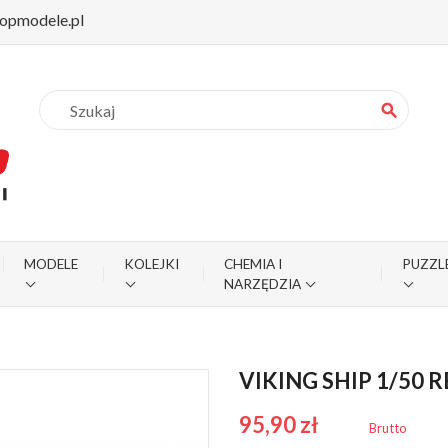
opmodele.pl
search
MODELE
KOLEJKI
CHEMIA I
PUZZL
NARZĘDZIA
VIKING SHIP 1/50 
95,90 zł
Brutto